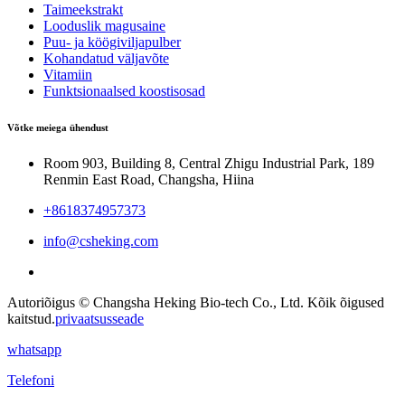
Taimeekstrakt
Looduslik magusaine
Puu- ja köögiviljapulber
Kohandatud väljavõte
Vitamiin
Funktsionaalsed koostisosad
Võtke meiega ühendust
Room 903, Building 8, Central Zhigu Industrial Park, 189
Renmin East Road, Changsha, Hiina
+8618374957373
info@csheking.com
Autoriõigus © Changsha Heking Bio-tech Co., Ltd. Kõik õigused
kaitstud.
privaatsusseade
whatsapp
Telefoni