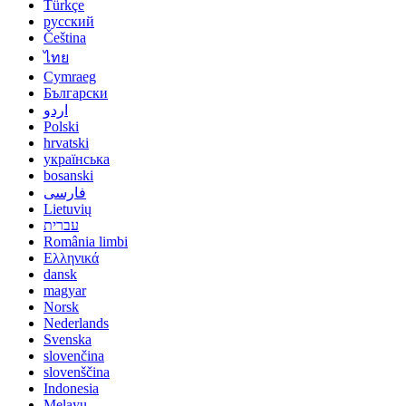
Türkçe
русский
Čeština
ไทย
Cymraeg
Български
اردو
Polski
hrvatski
українська
bosanski
فارسی
Lietuvių
עברית
România limbi
Ελληνικά
dansk
magyar
Norsk
Nederlands
Svenska
slovenčina
slovenščina
Indonesia
Melayu