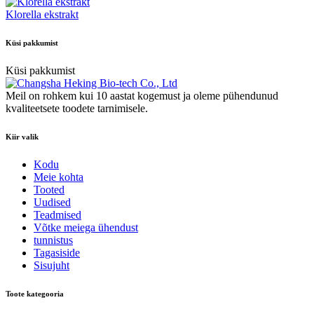
Klorella ekstrakt
Küsi pakkumist
Küsi pakkumist
Meil on rohkem kui 10 aastat kogemust ja oleme pühendunud
kvaliteetsete toodete tarnimisele.
Kiir valik
Kodu
Meie kohta
Tooted
Uudised
Teadmised
Võtke meiega ühendust
tunnistus
Tagasiside
Sisujuht
Toote kategooria