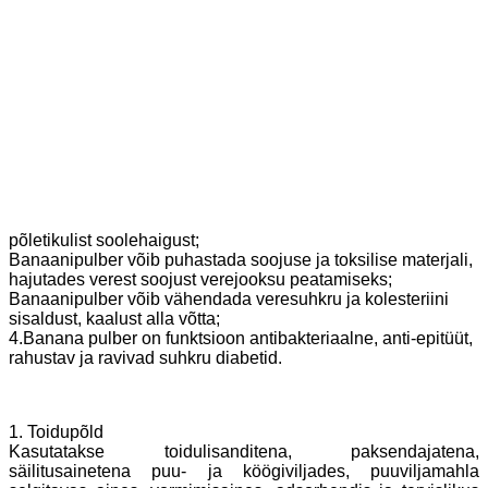
põletikulist soolehaigust;
Banaanipulber võib puhastada soojuse ja toksilise materjali,
hajutades verest soojust verejooksu peatamiseks;
Banaanipulber võib vähendada veresuhkru ja kolesteriini
sisaldust, kaalust alla võtta;
4.Banana pulber on funktsioon antibakteriaalne, anti-epitüüt,
rahustav ja ravivad suhkru diabetid.
1. Toidupõld
Kasutatakse toidulisanditena, paksendajatena,
säilitusainetena puu- ja köögiviljades, puuviljamahla