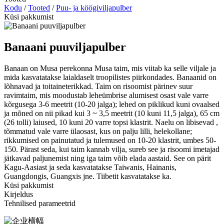
Kodu
/
Tooted
/
Puu- ja köögiviljapulber
Küsi pakkumist
Banaani puuviljapulber
Banaan on Musa perekonna Musa taim, mis viitab ka selle viljale ja
mida kasvatatakse laialdaselt troopilistes piirkondades. Banaanid on
lõhnavad ja toitaineterikkad. Taim on risoomist pärinev suur
ravimtaim, mis moodustab leheümbrise alumisest osast vale varre
kõrgusega 3-6 meetrit (10-20 jalga); lehed on piklikud kuni ovaalsed
ja mõned on nii pikad kui 3 ~ 3,5 meetrit (10 kuni 11,5 jalga), 65 cm
(26 tolli) laiused, 10 kuni 20 varre topsi klastrit. Naelu on libisevad ,
tõmmatud vale varre ülaosast, kus on palju lilli, helekollane;
rikkumised on painutatud ja tulemused on 10-20 klastrit, umbes 50-
150. Pärast seda, kui taim kannab vilja, sureb see ja risoomi imetajad
jätkavad paljunemist ning iga taim võib elada aastaid. See on pärit
Kagu-Aasiast ja seda kasvatatakse Taiwanis, Hainanis,
Guangdongis, Guangxis jne. Tiibetit kasvatatakse ka.
Küsi pakkumist
Kirjeldus
Tehnilised parameetrid