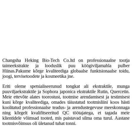
Changsha Heking Bio-Tech Co.ltd on professionaalne tootja
taimeekstrakte ja looduslik puu köögiviljamahla pulber
Hiinas.Pakume kõrge kvaliteediga globaalse funktsionaalse toidu,
joogi, tervisetoodete ja kosmeetika jne.
Eriti oleme spetsialiseerunud tongkat ali ekstraktile, munga
puuviljaekstraktile ja Sophora japonica ekstraktile Rutin, Quercetin.
Meie ettevõte alates toorostust, tootmise arendamisest ja testimisest
kuni kõrge kvaliteediga, omades täiustatud tootmisliini koos hästi
koolitatud professionaalse teadus- ja arendustegevuse meeskonnaga
ning kõrgelt kvalifitseeritud QC töötajatega, et tagada meie
klientidele võimsad tooted, mis paistavad silma oma turul. Aastane
tootmisvõimsus oli ületanud tuhat tonni.