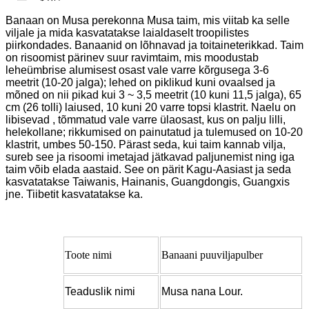
Banaan on Musa perekonna Musa taim, mis viitab ka selle
viljale ja mida kasvatatakse laialdaselt troopilistes
piirkondades. Banaanid on lõhnavad ja toitaineterikkad. Taim
on risoomist pärinev suur ravimtaim, mis moodustab
leheümbrise alumisest osast vale varre kõrgusega 3-6
meetrit (10-20 jalga); lehed on piklikud kuni ovaalsed ja
mõned on nii pikad kui 3 ~ 3,5 meetrit (10 kuni 11,5 jalga), 65
cm (26 tolli) laiused, 10 kuni 20 varre topsi klastrit. Naelu on
libisevad , tõmmatud vale varre ülaosast, kus on palju lilli,
helekollane; rikkumised on painutatud ja tulemused on 10-20
klastrit, umbes 50-150. Pärast seda, kui taim kannab vilja,
sureb see ja risoomi imetajad jätkavad paljunemist ning iga
taim võib elada aastaid. See on pärit Kagu-Aasiast ja seda
kasvatatakse Taiwanis, Hainanis, Guangdongis, Guangxis
jne. Tiibetit kasvatatakse ka.
Toote nimi
Banaani puuviljapulber
Teaduslik nimi
Musa nana Lour.