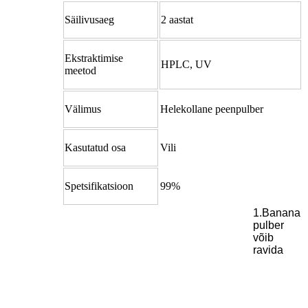
Säilivusaeg
2 aastat
Ekstraktimise
HPLC, UV
meetod
Välimus
Helekollane peenpulber
Kasutatud osa
Vili
Spetsifikatsioon
99%
1.Banana
pulber
võib
ravida