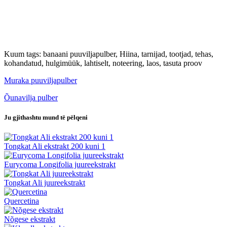
Kuum tags: banaani puuviljapulber, Hiina, tarnijad, tootjad, tehas,
kohandatud, hulgimüük, lahtiselt, noteering, laos, tasuta proov
Muraka puuviljapulber
Õunavilja pulber
Ju gjithashtu mund të pëlqeni
Tongkat Ali ekstrakt 200 kuni 1
Eurycoma Longifolia juureekstrakt
Tongkat Ali juureekstrakt
Quercetina
Nõgese ekstrakt