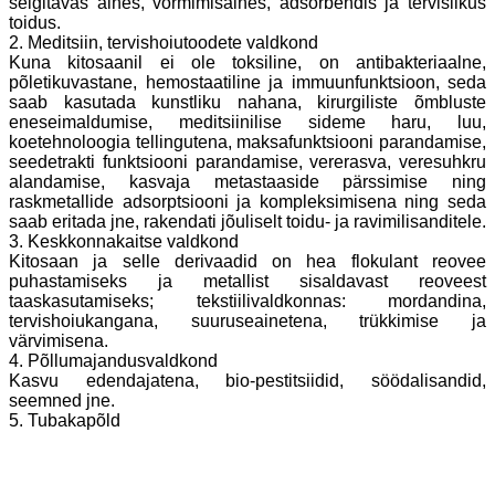
selgitavas aines, vormimisaines, adsorbendis ja tervislikus
toidus.
2. Meditsiin, tervishoiutoodete valdkond
Kuna kitosaanil ei ole toksiline, on antibakteriaalne,
põletikuvastane, hemostaatiline ja immuunfunktsioon, seda
saab kasutada kunstliku nahana, kirurgiliste õmbluste
eneseimaldumise, meditsiinilise sideme haru, luu,
koetehnoloogia tellingutena, maksafunktsiooni parandamise,
seedetrakti funktsiooni parandamise, vererasva, veresuhkru
alandamise, kasvaja metastaaside pärssimise ning
raskmetallide adsorptsiooni ja kompleksimisena ning seda
saab eritada jne, rakendati jõuliselt toidu- ja ravimilisanditele.
3. Keskkonnakaitse valdkond
Kitosaan ja selle derivaadid on hea flokulant reovee
puhastamiseks ja metallist sisaldavast reoveest
taaskasutamiseks; tekstiilivaldkonnas: mordandina,
tervishoiukangana, suuruseainetena, trükkimise ja
värvimisena.
4. Põllumajandusvaldkond
Kasvu edendajatena, bio-pestitsiidid, söödalisandid,
seemned jne.
5. Tubakapõld