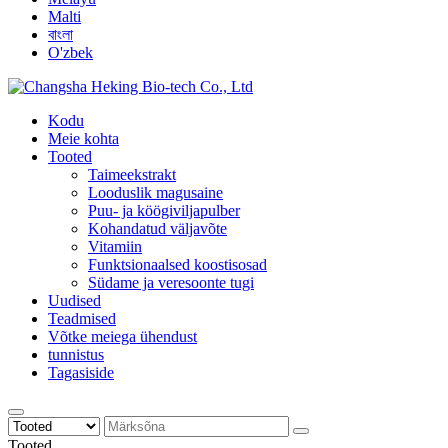
Malti
বাংলা
O'zbek
Kodu
Meie kohta
Tooted
Taimeekstrakt
Looduslik magusaine
Puu- ja köögiviljapulber
Kohandatud väljavõte
Vitamiin
Funktsionaalsed koostisosad
Südame ja veresoonte tugi
Uudised
Teadmised
Võtke meiega ühendust
tunnistus
Tagasiside
Tooted