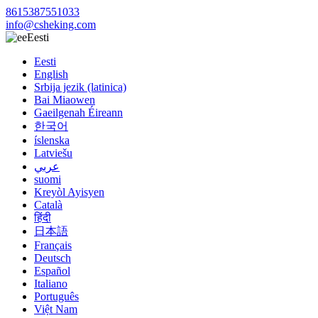
8615387551033
info@csheking.com
Eesti
Eesti
English
Srbija jezik (latinica)
Bai Miaowen
Gaeilgenah Éireann
한국어
íslenska
Latviešu
عربي
suomi
Kreyòl Ayisyen
Català
हिंदी
日本語
Français
Deutsch
Español
Italiano
Português
Việt Nam